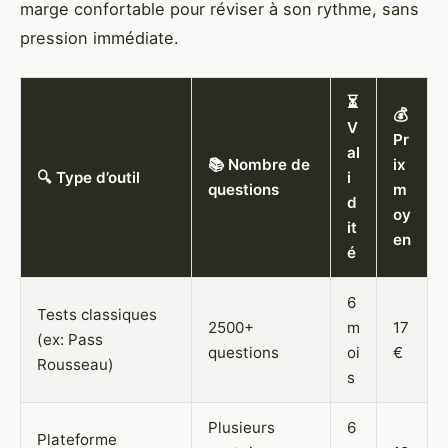
marge confortable pour réviser à son rythme, sans
pression immédiate.
⏳
💰
V
Pr
al
📚 Nombre de
ix
🔍 Type d’outil
i
questions
m
d
oy
it
en
é
6
Tests classiques
2500+
m
17
(ex: Pass
questions
oi
€
Rousseau)
s
Plusieurs
6
Plateforme