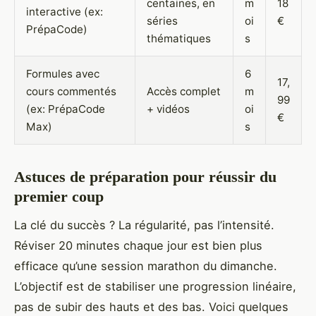
centaines, en
m
18
interactive (ex:
séries
oi
€
PrépaCode)
thématiques
s
Formules avec
6
17,
cours commentés
Accès complet
m
99
(ex: PrépaCode
+ vidéos
oi
€
Max)
s
Astuces de préparation pour réussir du
premier coup
La clé du succès ? La régularité, pas l’intensité.
Réviser 20 minutes chaque jour est bien plus
efficace qu’une session marathon du dimanche.
L’objectif est de stabiliser une progression linéaire,
pas de subir des hauts et des bas. Voici quelques