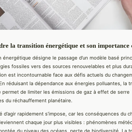
e la transition énergétique et son importance 
on énergétique désigne le passage d’un modèle basé prin
rgies fossiles vers des sources renouvelables et plus dur
ion est incontournable face aux défis actuels du change
 En réduisant la dépendance aux énergies polluantes, la tr
 permet de limiter les émissions de gaz à effet de serre
s du réchauffement planétaire.
é d’agir rapidement s’impose, car les conséquences du 
deviennent chaque jour plus visibles : phénomènes mété
ontée du niveau des océans, perte de biodiversité. La tr