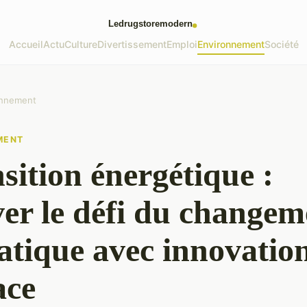
Accueil
Actu
Culture
Divertissement
Emploi
Environnement
Société
onnement
MENT
sition énergétique :
ver le défi du changem
atique avec innovation
ace