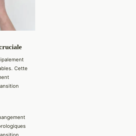
cruciale
cipalement
ables. Cette
ment
ansition
changement
orologiques
ansition