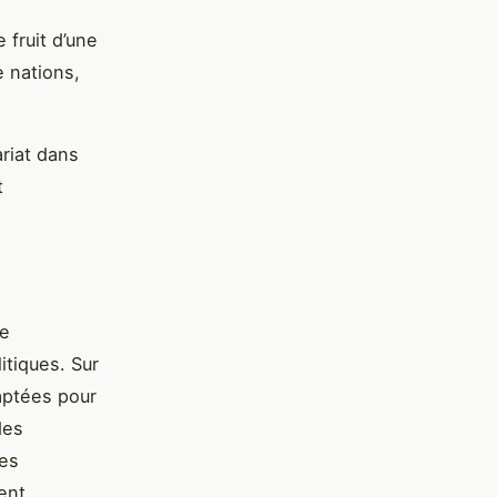
 fruit d’une
e nations,
ariat dans
t
se
itiques. Sur
daptées pour
des
ces
ent,