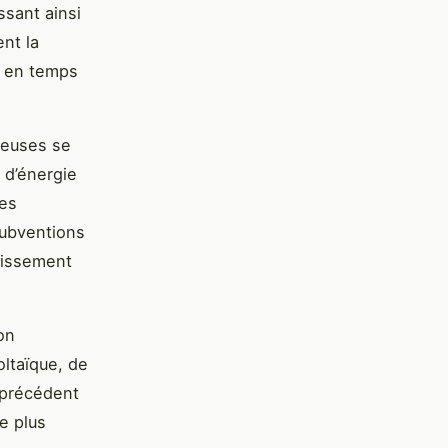
ssant ainsi
tent la
é en temps
ieuses se
 d’énergie
des
subventions
stissement
on
oltaïque, de
 précédent
e plus