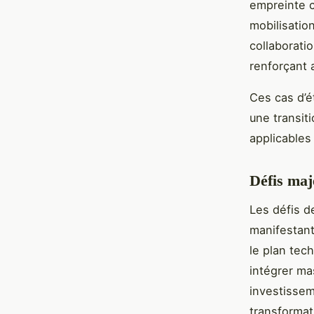
empreinte c
mobilisatio
collaboratio
renforçant 
Ces cas d’é
une transit
applicables
Défis maj
Les défis d
manifestant
le plan tec
intégrer ma
investissem
transformat