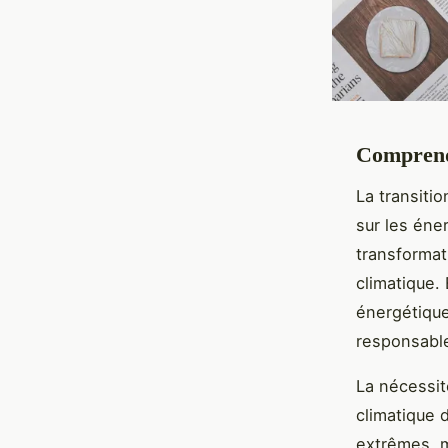
Comprendr
La transiti
sur les éne
transformat
climatique.
énergétique
responsable
La nécessit
climatique 
extrêmes, m