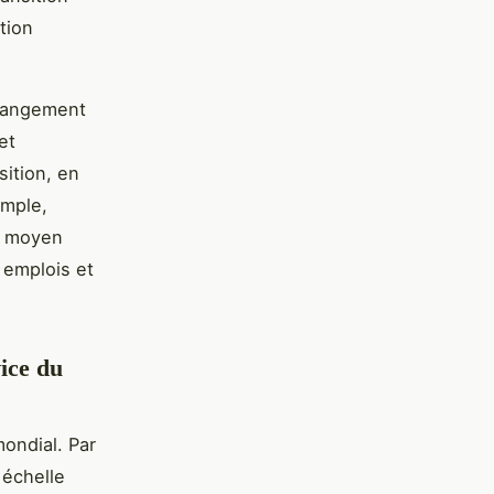
tion
 changement
et
sition, en
emple,
un moyen
 emplois et
vice du
ondial. Par
 échelle