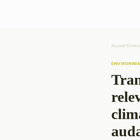
Accueil
›
Envir
ENVIRONNE
Tran
rele
clim
aud