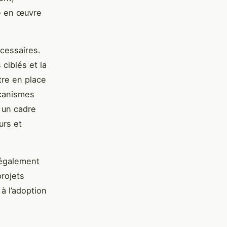
se en œuvre
écessaires.
ciblés et la
tre en place
écanismes
, un cadre
urs et
e également
projets
à l’adoption