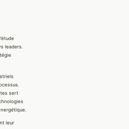
d’étude
ys leaders.
tégie
triels
rocessus.
tes sert
echnologies
énergétique.
nt leur