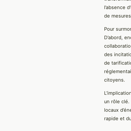
l’absence d
de mesures
Pour surmon
D’abord, en
collaborati
des incitat
de tarificat
réglementai
citoyens.
L’implicati
un rôle clé.
locaux d’én
rapide et d