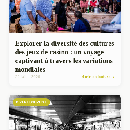
Explorer la diversité des cultures
des jeux de casino : un voyage
captivant à travers les variations
mondiales
22 juillet 2025
4 min de lecture →
DIVERTISSEMENT