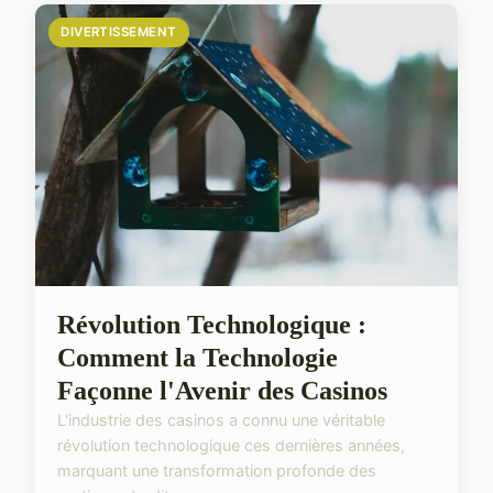
DIVERTISSEMENT
Révolution Technologique :
Comment la Technologie
Façonne l'Avenir des Casinos
L'industrie des casinos a connu une véritable
révolution technologique ces dernières années,
marquant une transformation profonde des