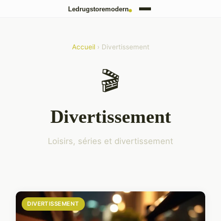
Accueil
› Divertissement
🎬
Divertissement
Loisirs, séries et divertissement
DIVERTISSEMENT