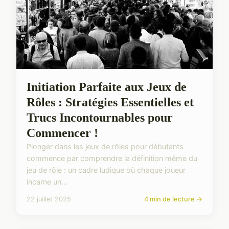
Initiation Parfaite aux Jeux de
Rôles : Stratégies Essentielles et
Trucs Incontournables pour
Commencer !
Plonger dans les jeux de rôles pour débutants
commence par comprendre la définition même du
jeu de rôle : un cadre ludique où chaque joueur
incarne un...
22 juillet 2025
4 min de lecture →