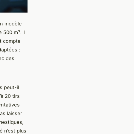
Un modèle
 500 m³. Il
nt compte
daptées :
vec des
s peut-il
à 20 tirs
entatives
as laisser
omestiques,
é n’est plus