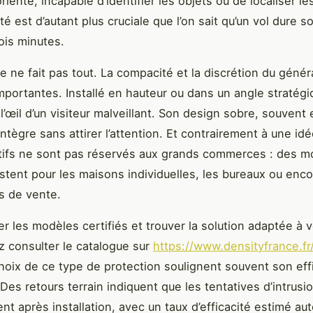
orienté, incapable d’identifier les objets ou de localiser le
té est d’autant plus cruciale que l’on sait qu’un vol dure s
ois minutes.
e ne fait pas tout. La compacité et la discrétion du génér
mportantes. Installé en hauteur ou dans un angle stratégiq
l’œil d’un visiteur malveillant. Son design sobre, souvent 
intègre sans attirer l’attention. Et contrairement à une id
tifs ne sont pas réservés aux grands commerces : des m
stent pour les maisons individuelles, les bureaux ou enco
ts de vente.
er les modèles certifiés et trouver la solution adaptée à 
 consulter le catalogue sur
https://www.densityfrance.fr
 choix de ce type de protection soulignent souvent son eff
 Des retours terrain indiquent que les tentatives d’intrusi
nt après installation, avec un taux d’efficacité estimé au