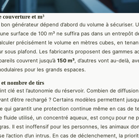
e couverture et m³
 bon générateur dépend d’abord du volume à sécuriser. 
une surface de 100 m³ ne suffira pas dans un entrepôt de
alculer précisément le volume en mètres cubes, en tena
ur sous plafond. Les fabricants proposent des gammes a
pareils couvrent jusqu’à
150 m³
, d’autres vont au-delà, a
odulaires pour les grands espaces.
et nombre de tirs
int clé est l’autonomie du réservoir. Combien de diffusion
vant d’être rechargé ? Certains modèles permettent jusqu’
e qui garantit une protection continue même en cas de t
Le fluide utilisé, un concentré aqueux, est conçu pour ne p
gras. Il est inoffensif pour les personnes, les animaux d
e l’action d’un intrus. En cas de déclenchement, la priorit