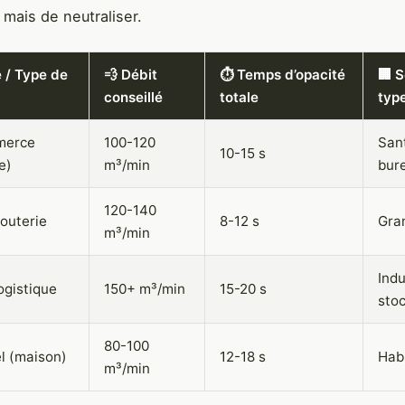
 mais de neutraliser.
 / Type de
💨 Débit
⏱️ Temps d’opacité
🏢 
conseillé
totale
typ
merce
100-120
San
10-15 s
e)
m³/min
bur
120-140
jouterie
8-12 s
Gra
m³/min
Indu
ogistique
150+ m³/min
15-20 s
sto
80-100
l (maison)
12-18 s
Habi
m³/min