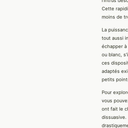
l’intrus dés
Cette rapidi
moins de tr
La puissanc
tout aussi i
échapper à 
ou blanc, s’
ces disposi
adaptés exi
petits poin
Pour explor
vous pouvez
ont fait le
dissuasive.
drastiqueme