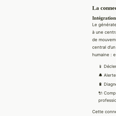
La connec
Intégration
Le générateu
à une centra
de mouvemen
central d’u
humaine : e
📱 Décle
🔔 Alert
🔋 Diagno
🔌 Compa
professi
Cette conne