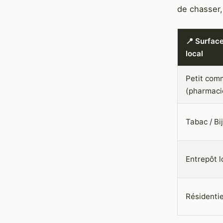
de chasser,
📍 Surface
local
Petit com
(pharmaci
Tabac / Bi
Entrepôt l
Résidentie