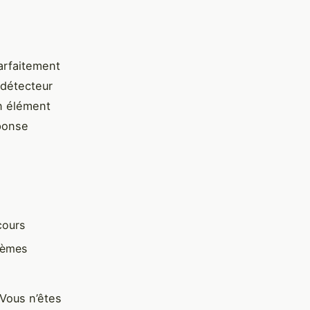
parfaitement
 détecteur
un élément
éponse
cours
tèmes
 Vous n’êtes