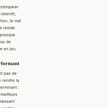
 s’emparer
retentit,
tion, le mal
se réside
, presque
lus de
re en jeu.
erformant
fit pas de
e rendre la
terminant :
 meilleurs
laissant