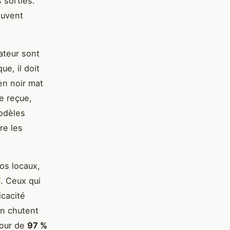
s sorties.
ouvent
ateur sont
ue, il doit
en noir mat
ée reçue,
odèles
re les
vos locaux,
/
. Ceux qui
icacité
on chutent
tour de
97 %