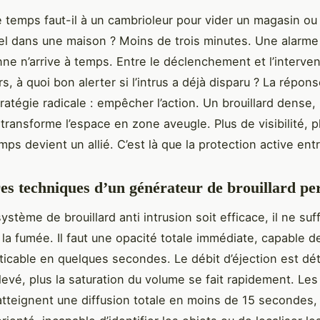
temps faut-il à un cambrioleur pour vider un magasin ou
iel dans une maison ? Moins de trois minutes. Une alarme 
ne n’arrive à temps. Entre le déclenchement et l’interven
ors, à quoi bon alerter si l’intrus a déjà disparu ? La répon
ratégie radicale : empêcher l’action. Un brouillard dense
 transforme l’espace en zone aveugle. Plus de visibilité, p
mps devient un allié. C’est là que la protection active ent
res techniques d’un générateur de brouillard p
ystème de brouillard anti intrusion soit efficace, il ne suf
 la fumée. Il faut une opacité totale immédiate, capable d
ticable en quelques secondes. Le débit d’éjection est dé
élevé, plus la saturation du volume se fait rapidement. Les
 atteignent une diffusion totale en moins de 15 secondes, 