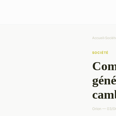
Accueil
›
Sociét
SOCIÉTÉ
Com
géné
camb
Orion — 03/0