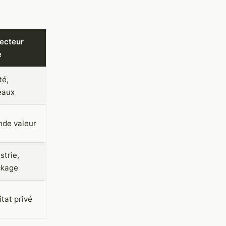
Secteur
e
té,
eaux
nde valeur
strie,
ckage
tat privé