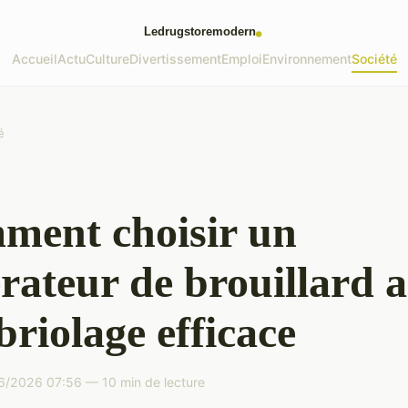
Accueil
Actu
Culture
Divertissement
Emploi
Environnement
Société
é
ment choisir un
rateur de brouillard a
riolage efficace
6/2026 07:56 — 10 min de lecture