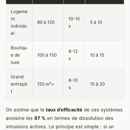
Logeme
nt
10-15
80 à 120
5 à 10
individu
s
el
Boutiqu
8-12
e de
100 à 150
10 à 15
s
luxe
Grand
8-10
entrepô
150 m³+
15 à 20
s
t
On estime que le
taux d’efficacité
de ces systèmes
avoisine les
97 %
en termes de dissolution des
intrusions actives. Le principe est simple : si un