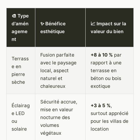
🎨 Type
d'amén
✨ Bénéfice
📈 Impact sur la
ageme
esthétique
valeur du bien
nt
Fusion parfaite
+8 à 10 %
par
Terrass
avec le paysage
rapport à une
e en
local, aspect
terrasse en
pierre
naturel et
béton ou bois
sèche
chaleureux
exotique
Sécurité accrue,
Éclairag
+3 à 5 %
,
mise en valeur
e LED
surtout apprécié
nocturne des
ou
pour les villas de
volumes
solaire
location
végétaux