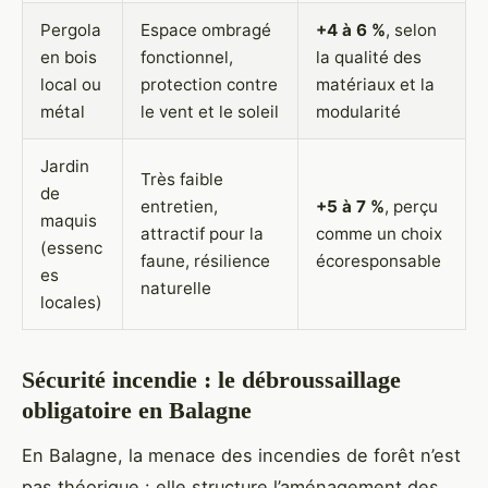
Pergola
Espace ombragé
+4 à 6 %
, selon
en bois
fonctionnel,
la qualité des
local ou
protection contre
matériaux et la
métal
le vent et le soleil
modularité
Jardin
Très faible
de
entretien,
+5 à 7 %
, perçu
maquis
attractif pour la
comme un choix
(essenc
faune, résilience
écoresponsable
es
naturelle
locales)
Sécurité incendie : le débroussaillage
obligatoire en Balagne
En Balagne, la menace des incendies de forêt n’est
pas théorique : elle structure l’aménagement des